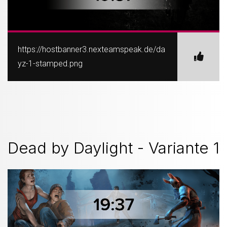
https://hostbanner3.nexteamspeak.de/da
yz-1-stamped.png
Dead by Daylight - Variante 1