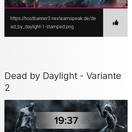
https://hostbanner3.nexteamspeak.de/de
ad_by_daylight-1-stamped.png
Dead by Daylight - Variante
2