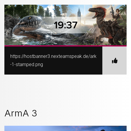
https://hostbanner3.nexteamspeak.de/ark
-1-stamped.png
ArmA 3