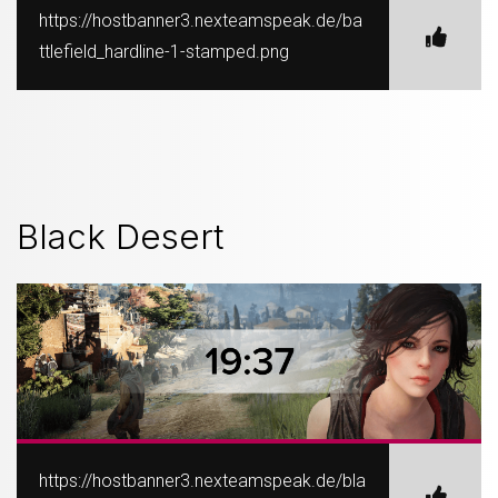
https://hostbanner3.nexteamspeak.de/ba
ttlefield_hardline-1-stamped.png
Black Desert
https://hostbanner3.nexteamspeak.de/bla