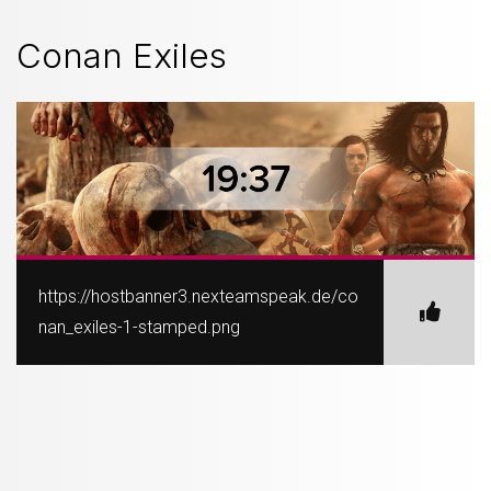
Conan Exiles
https://hostbanner3.nexteamspeak.de/co
nan_exiles-1-stamped.png