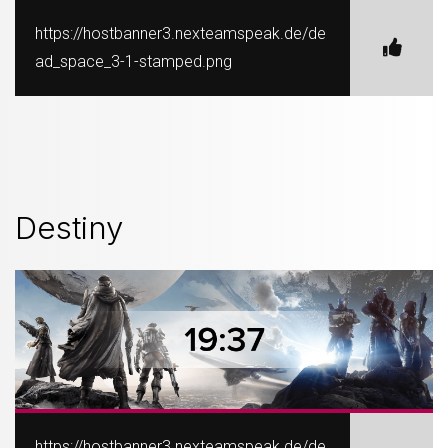
https://hostbanner3.nexteamspeak.de/de
ad_space_3-1-stamped.png
Destiny
https://hostbanner3.nexteamspeak.de/de