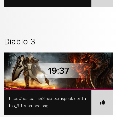
Diablo 3
https://hostbanner3.nexteamspeak.de/dia
blo_3-1-stamped.png