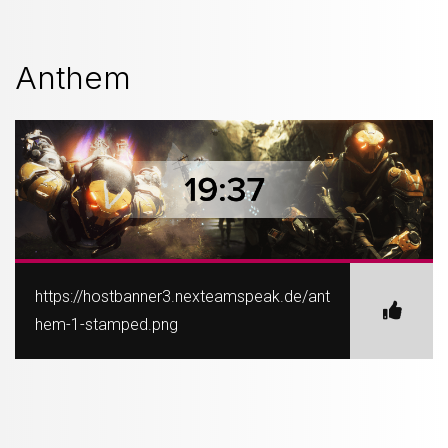
Anthem
https://hostbanner3.nexteamspeak.de/ant
hem-1-stamped.png