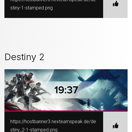
stiny-1-stamped.png
Destiny 2
https://hostbanner3.nexteamspeak.de/de
stiny_2-1-stamped.png