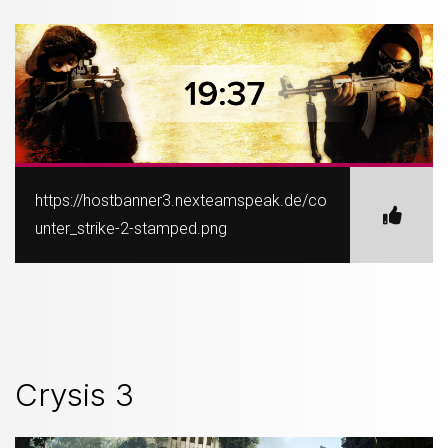
https://hostbanner3.nexteamspeak.de/co
unter_strike-2-stamped.png
Crysis 3