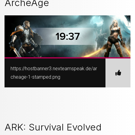
ArcheAge
https://hostbanner3.nexteamspeak.de/ar
cheage-1-stamped.png
ARK: Survival Evolved