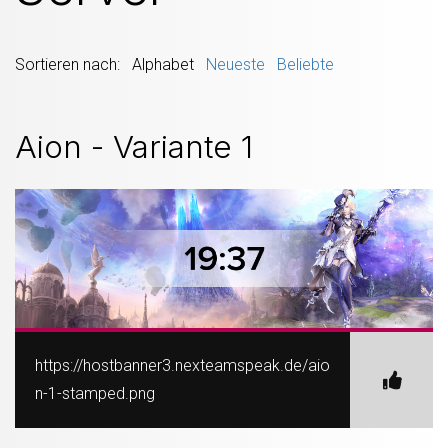
Sortieren nach: Alphabet
Neueste
Beliebte
Aion - Variante 1
https://hostbanner3.nexteamspeak.de/aio
n-1-stamped.png