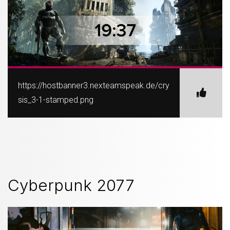
https://hostbanner3.nexteamspeak.de/cry
sis_3-1-stamped.png
Cyberpunk 2077