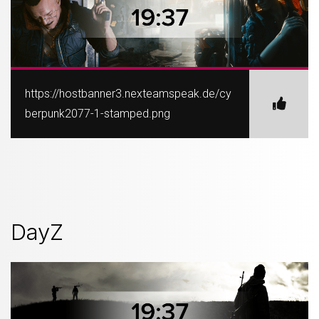
https://hostbanner3.nexteamspeak.de/cy
berpunk2077-1-stamped.png
DayZ