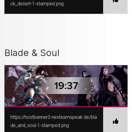
ck_desert-1-stamped.png
Blade & Soul
https://hostbanner3.nexteamspeak.de/bla
de_and_soul-1-stamped.png