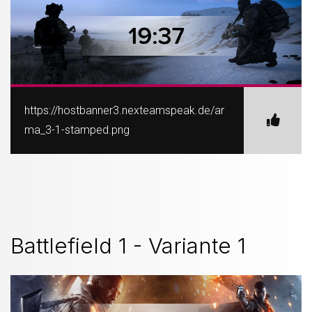
https://hostbanner3.nexteamspeak.de/ar
ma_3-1-stamped.png
Battlefield 1 - Variante 1