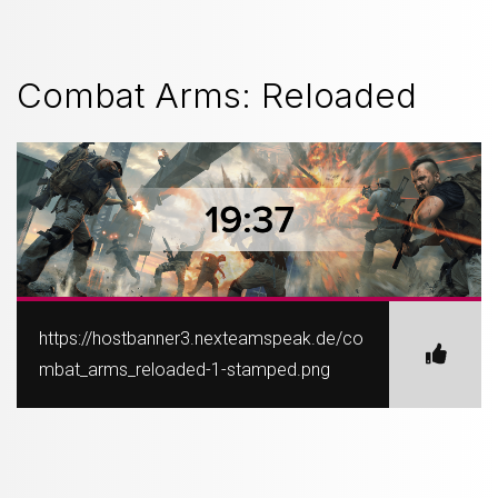
Combat Arms: Reloaded
https://hostbanner3.nexteamspeak.de/co
mbat_arms_reloaded-1-stamped.png