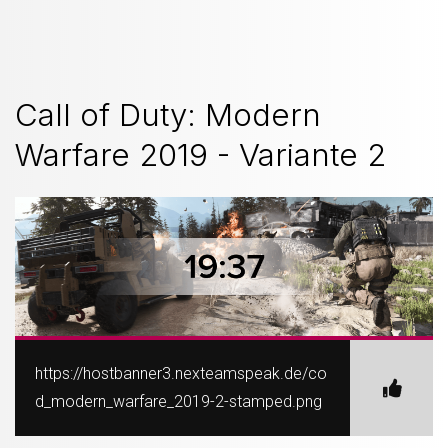
Call of Duty: Modern
Warfare 2019 - Variante 2
https://hostbanner3.nexteamspeak.de/co
d_modern_warfare_2019-2-stamped.png