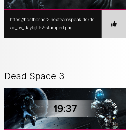
https://hostbanner3.nexteamspeak.de/de
ad_by_daylight-2-stamped.png
Dead Space 3