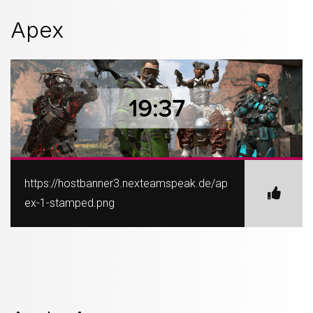
Apex
https://hostbanner3.nexteamspeak.de/ap
ex-1-stamped.png