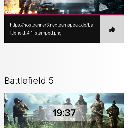
https://hostbanner3.nexteamspeak.de/ba
ttlefield_4-1-stamped.png
Battlefield 5