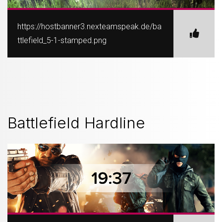
https://hostbanner3.nexteamspeak.de/ba
ttlefield_5-1-stamped.png
Battlefield Hardline