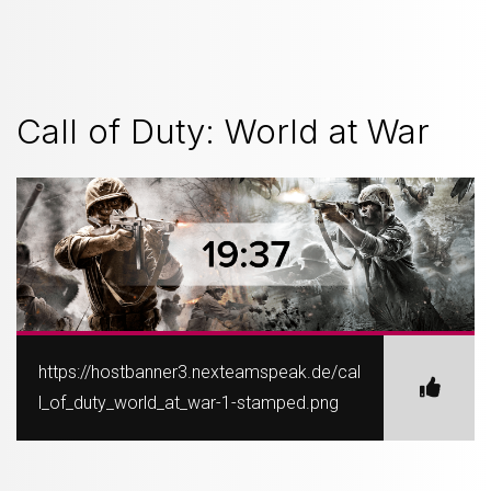
Call of Duty: World at War
https://hostbanner3.nexteamspeak.de/cal
l_of_duty_world_at_war-1-stamped.png