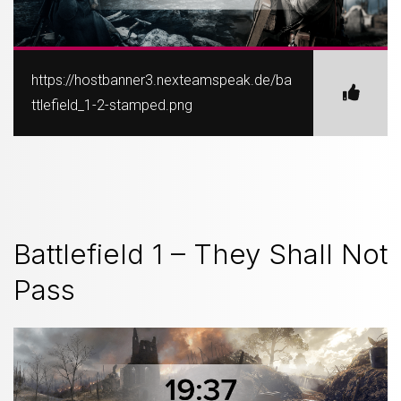
https://hostbanner3.nexteamspeak.de/ba
ttlefield_1-2-stamped.png
Battlefield 1 – They Shall Not
Pass