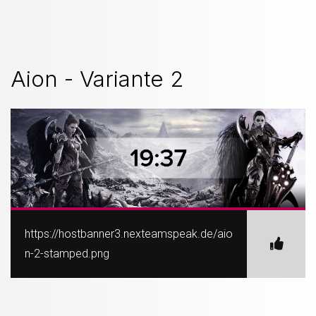
Aion - Variante 2
https://hostbanner3.nexteamspeak.de/aio
n-2-stamped.png