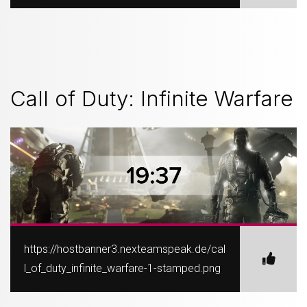
Call of Duty: Infinite Warfare
https://hostbanner3.nexteamspeak.de/cal
l_of_duty_infinite_warfare-1-stamped.png