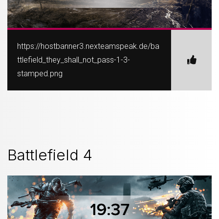
https://hostbanner3.nexteamspeak.de/ba
ttlefield_they_shall_not_pass-1-3-
stamped.png
Battlefield 4