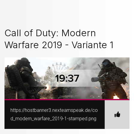
Call of Duty: Modern
Warfare 2019 - Variante 1
https://hostbanner3.nexteamspeak.de/co
d_modern_warfare_2019-1-stamped.png