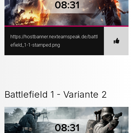
https://hostbanner.nexteamspeak.de/battl
efield_1-1-stamped.png
Battlefield 1 - Variante 2