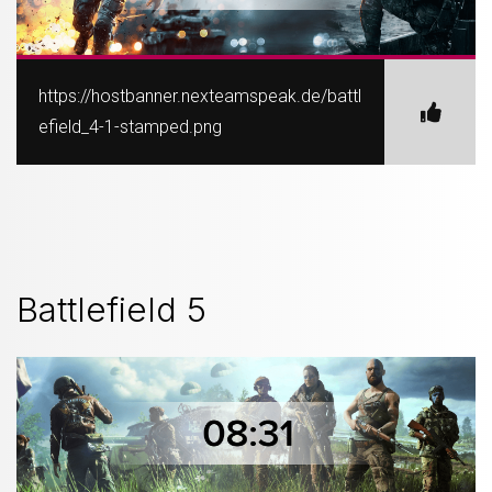
https://hostbanner.nexteamspeak.de/battl
efield_4-1-stamped.png
Battlefield 5