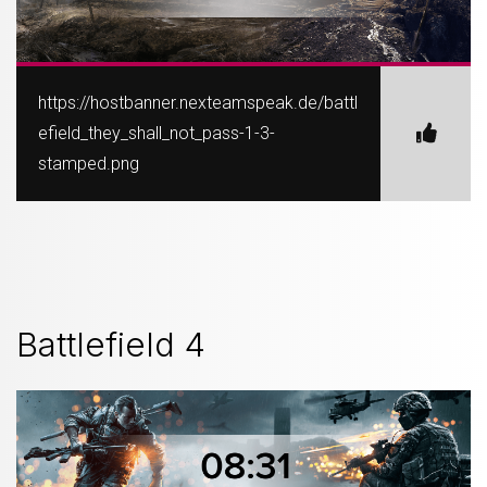
https://hostbanner.nexteamspeak.de/battl
efield_they_shall_not_pass-1-3-
stamped.png
Battlefield 4