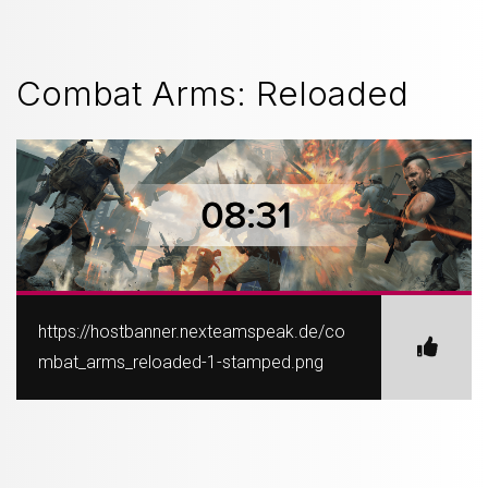
Combat Arms: Reloaded
https://hostbanner.nexteamspeak.de/co
mbat_arms_reloaded-1-stamped.png