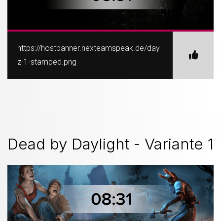
https://hostbanner.nexteamspeak.de/day
z-1-stamped.png
Dead by Daylight - Variante 1