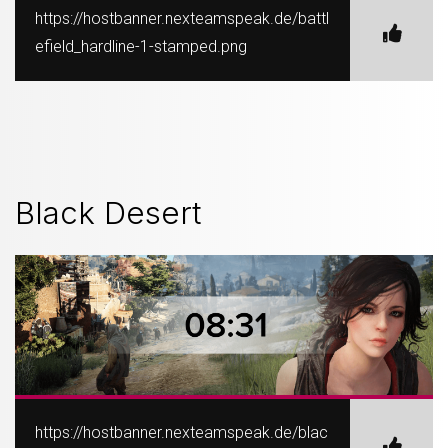
https://hostbanner.nexteamspeak.de/battl
efield_hardline-1-stamped.png
Black Desert
https://hostbanner.nexteamspeak.de/blac