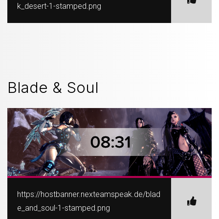
k_desert-1-stamped.png
Blade & Soul
https://hostbanner.nexteamspeak.de/blad
e_and_soul-1-stamped.png