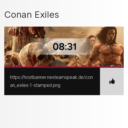
Conan Exiles
https://hostbanner.nexteamspeak.de/con
an_exiles-1-stamped.png