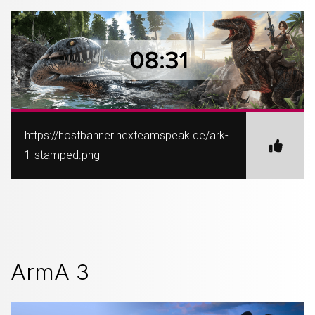
https://hostbanner.nexteamspeak.de/ark-
1-stamped.png
ArmA 3