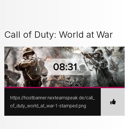
Call of Duty: World at War
https://hostbanner.nexteamspeak.de/call_
of_duty_world_at_war-1-stamped.png