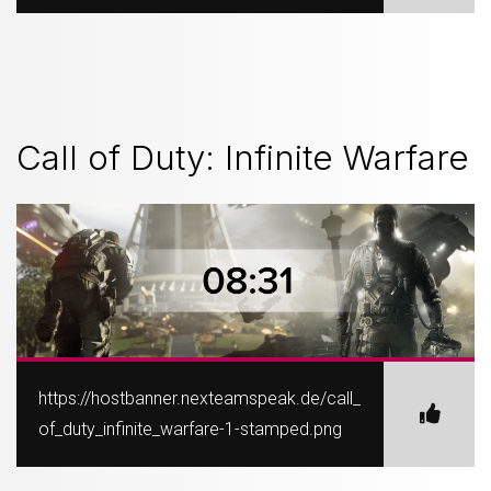
Call of Duty: Infinite Warfare
https://hostbanner.nexteamspeak.de/call_
of_duty_infinite_warfare-1-stamped.png