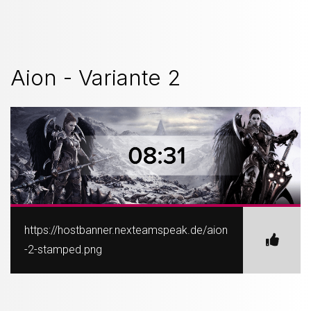
Aion - Variante 2
https://hostbanner.nexteamspeak.de/aion
-2-stamped.png