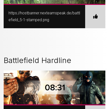
https://hostbanner.nexteamspeak.de/battl
efield_5-1-stamped.png
Battlefield Hardline