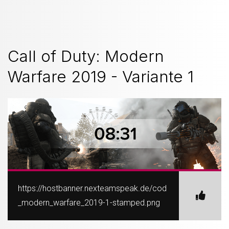
Call of Duty: Modern
Warfare 2019 - Variante 1
https://hostbanner.nexteamspeak.de/cod
_modern_warfare_2019-1-stamped.png