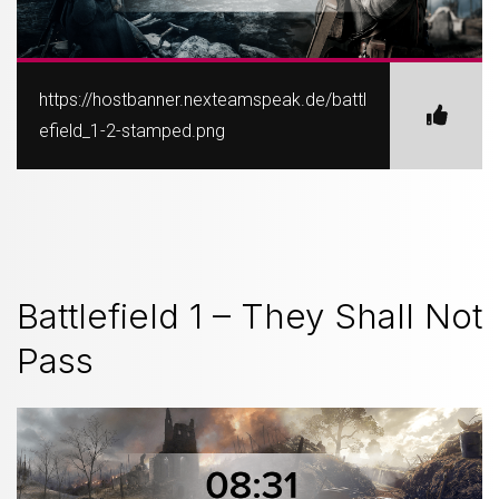
https://hostbanner.nexteamspeak.de/battl
efield_1-2-stamped.png
Battlefield 1 – They Shall Not
Pass