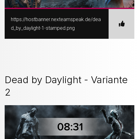
https://hostbanner.nexteamspeak.de/dea
d_by_daylight-1-stamped.png
Dead by Daylight - Variante
2