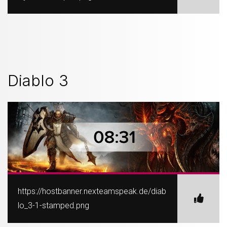
Diablo 3
https://hostbanner.nexteamspeak.de/diab
lo_3-1-stamped.png