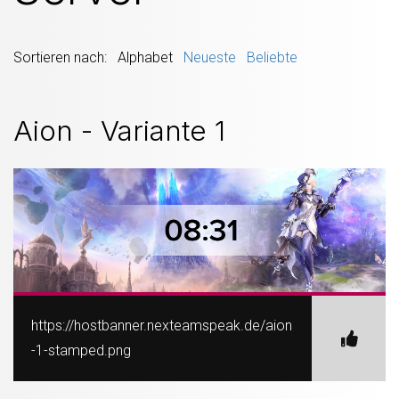
Sortieren nach: Alphabet
Neueste
Beliebte
Aion - Variante 1
https://hostbanner.nexteamspeak.de/aion
-1-stamped.png