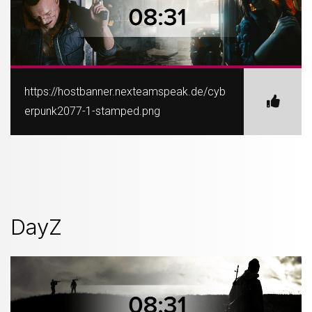
https://hostbanner.nexteamspeak.de/cyb
erpunk2077-1-stamped.png
DayZ