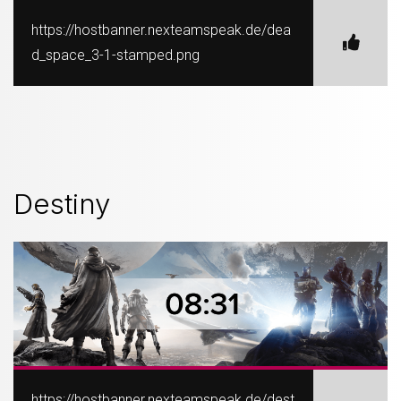
https://hostbanner.nexteamspeak.de/dea
d_space_3-1-stamped.png
Destiny
https://hostbanner.nexteamspeak.de/dest