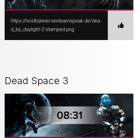
https://hostbanner.nexteamspeak.de/dea
d_by_daylight-2-stamped.png
Dead Space 3