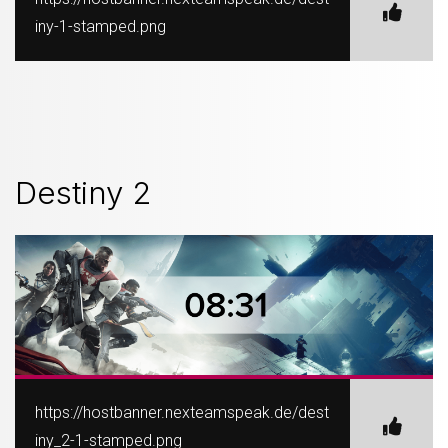
iny-1-stamped.png
Destiny 2
https://hostbanner.nexteamspeak.de/dest
iny_2-1-stamped.png