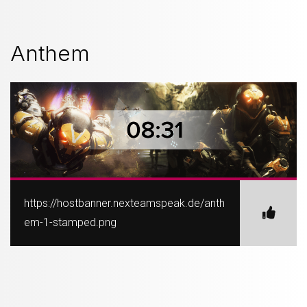
Anthem
https://hostbanner.nexteamspeak.de/anth
em-1-stamped.png