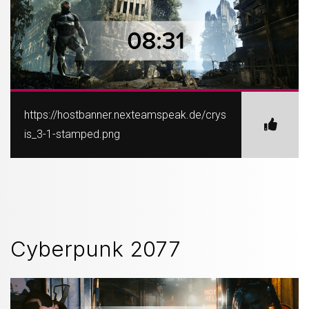
https://hostbanner.nexteamspeak.de/crys
is_3-1-stamped.png
Cyberpunk 2077