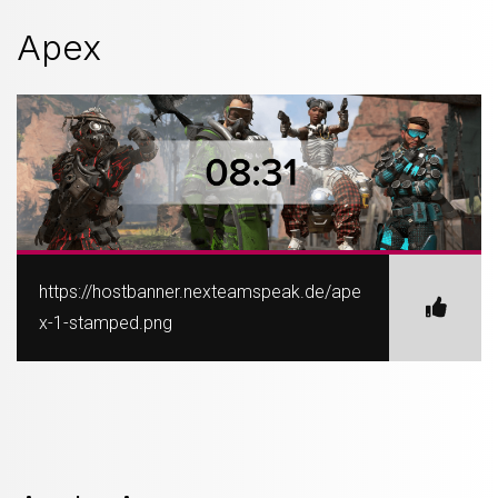
Apex
https://hostbanner.nexteamspeak.de/ape
x-1-stamped.png