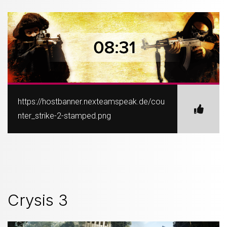
https://hostbanner.nexteamspeak.de/cou
nter_strike-2-stamped.png
Crysis 3