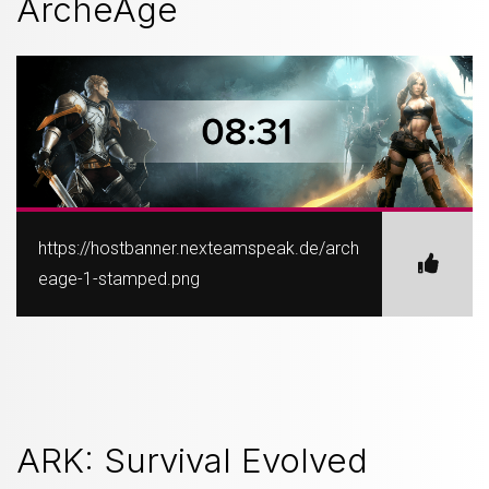
ArcheAge
https://hostbanner.nexteamspeak.de/arch
eage-1-stamped.png
ARK: Survival Evolved