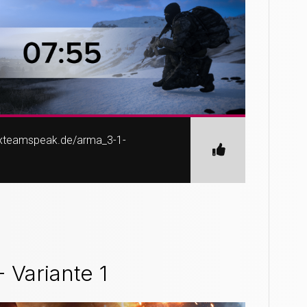
exteamspeak.de/arma_3-1-
 - Variante 1