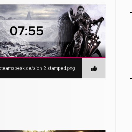
nexteamspeak.de/aion-2-stamped.png