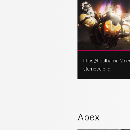
https://hostbanner2.n
stamped.png
Apex