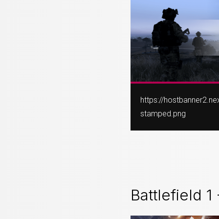
https://hostbanner2.n
stamped.png
Battlefield 1