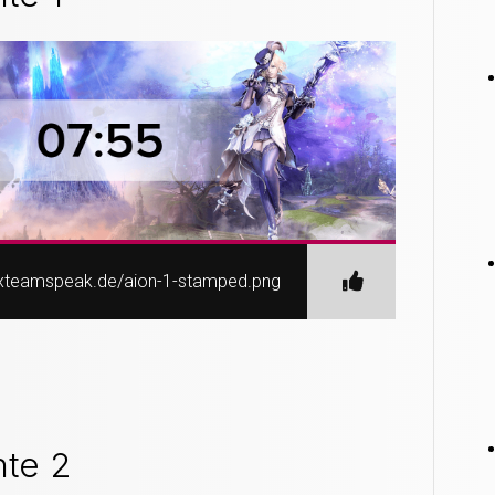
nexteamspeak.de/aion-1-stamped.png
nte 2