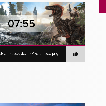
nexteamspeak.de/ark-1-stamped.png