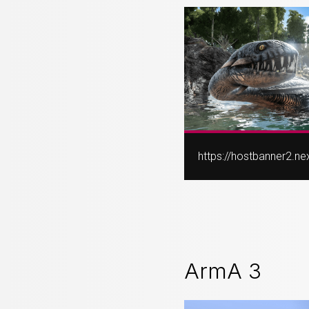
https://hostbanner2.
ArmA 3