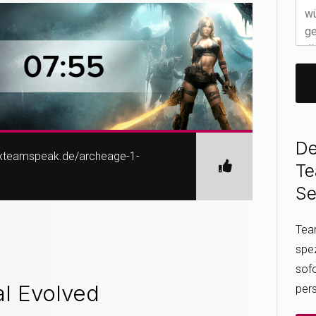
De
exteamspeak.de/archeage-1-
T
Se
Tea
spez
sofo
al Evolved
per