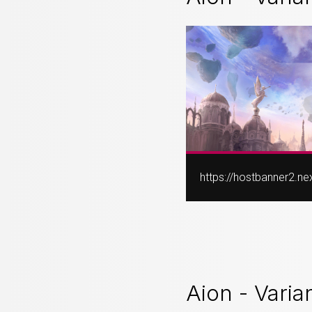
https://hostbanner2.
Aion - Varia