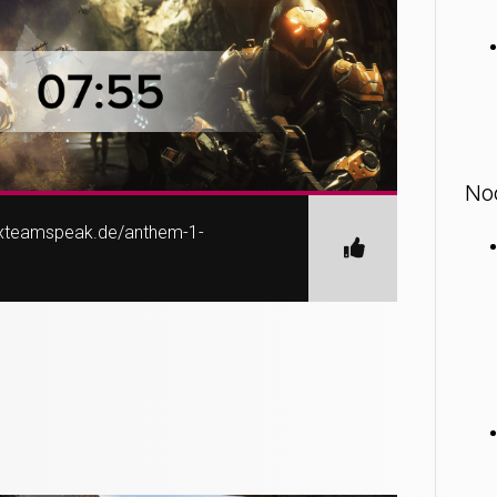
No
exteamspeak.de/anthem-1-