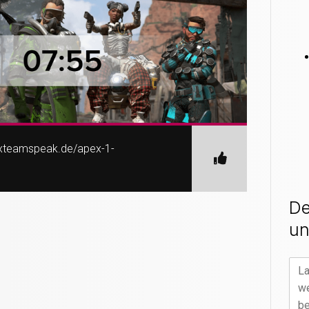
exteamspeak.de/apex-1-
De
un