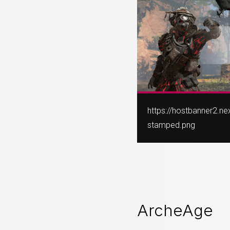
https://hostbanner2.n
stamped.png
ArcheAge