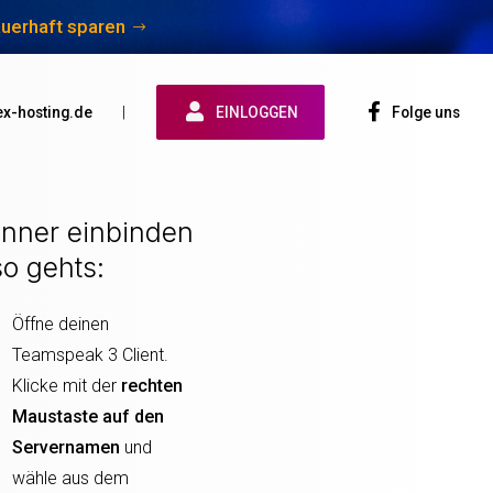
auerhaft sparen
x-hosting.de
|
EINLOGGEN
Folge uns
nner einbinden
so gehts:
Öffne deinen
Teamspeak 3 Client.
Klicke mit der
rechten
Maustaste auf den
Servernamen
und
wähle aus dem