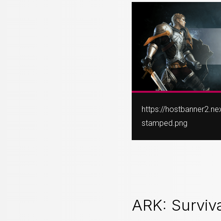
https://hostbanner2.n
stamped.png
ARK: Surviv