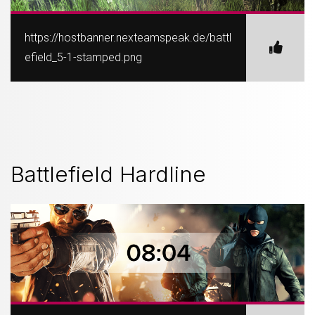
https://hostbanner.nexteamspeak.de/battl
efield_5-1-stamped.png
Battlefield Hardline