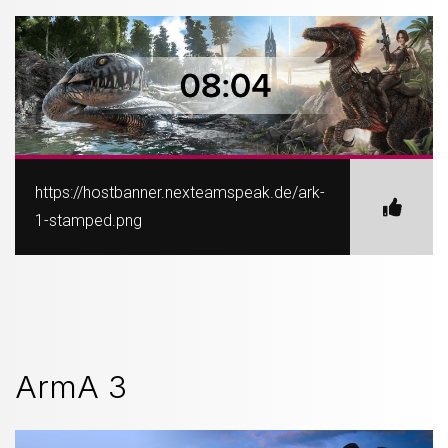
https://hostbanner.nexteamspeak.de/ark-
1-stamped.png
ArmA 3