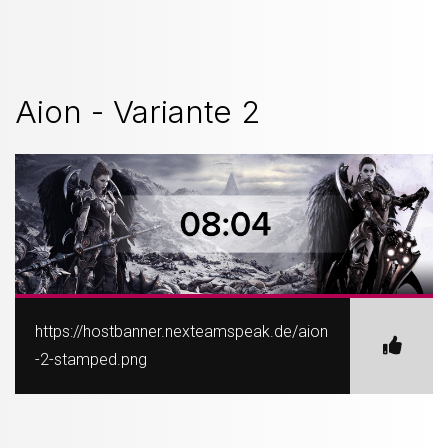
Aion - Variante 2
https://hostbanner.nexteamspeak.de/aion
-2-stamped.png