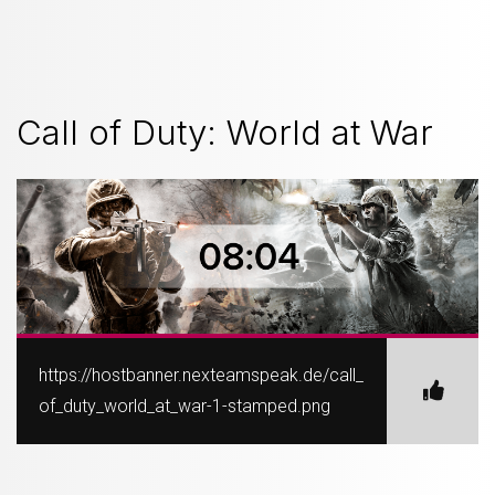
Call of Duty: World at War
https://hostbanner.nexteamspeak.de/call_
of_duty_world_at_war-1-stamped.png