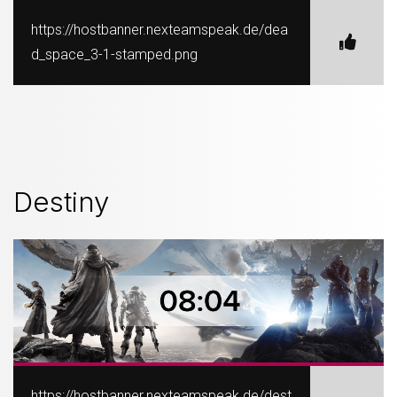
https://hostbanner.nexteamspeak.de/dea
d_space_3-1-stamped.png
Destiny
https://hostbanner.nexteamspeak.de/dest