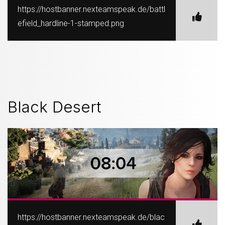
https://hostbanner.nexteamspeak.de/battl
efield_hardline-1-stamped.png
Black Desert
https://hostbanner.nexteamspeak.de/blac