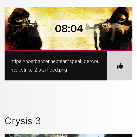
https://hostbanner.nexteamspeak.de/cou
nter_strike-2-stamped.png
Crysis 3