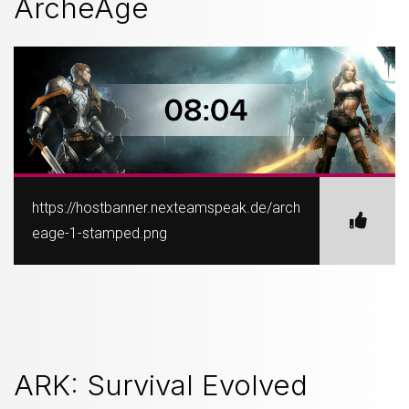
ArcheAge
https://hostbanner.nexteamspeak.de/arch
eage-1-stamped.png
ARK: Survival Evolved