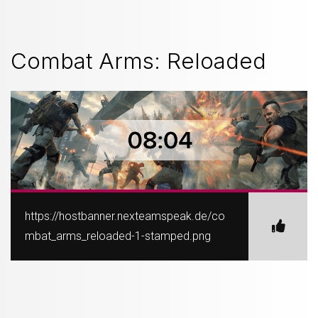
Combat Arms: Reloaded
https://hostbanner.nexteamspeak.de/co
mbat_arms_reloaded-1-stamped.png