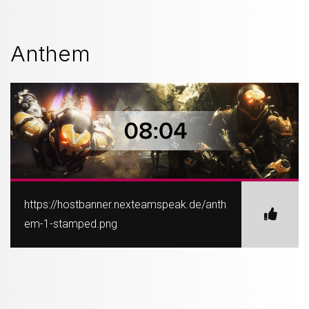
Anthem
https://hostbanner.nexteamspeak.de/anth
em-1-stamped.png