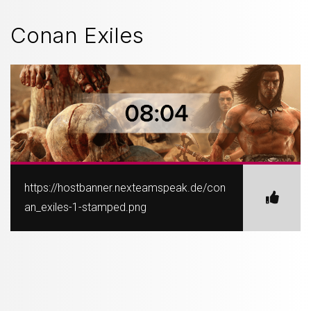
Conan Exiles
https://hostbanner.nexteamspeak.de/con
an_exiles-1-stamped.png