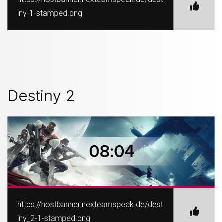
iny-1-stamped.png
Destiny 2
https://hostbanner.nexteamspeak.de/dest
iny_2-1-stamped.png