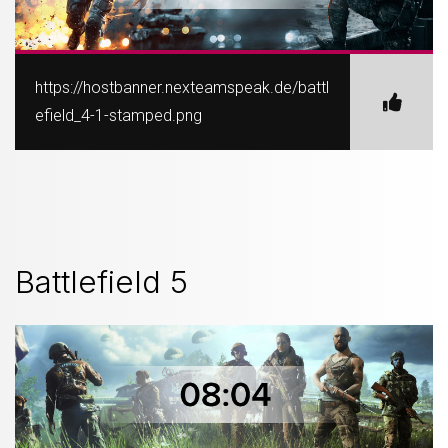
https://hostbanner.nexteamspeak.de/battl
efield_4-1-stamped.png
Battlefield 5