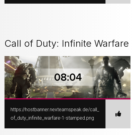
Call of Duty: Infinite Warfare
https://hostbanner.nexteamspeak.de/call_
of_duty_infinite_warfare-1-stamped.png