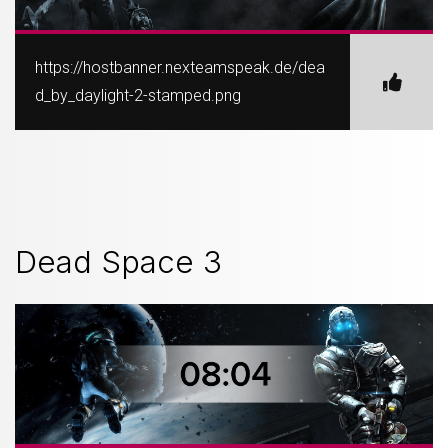
https://hostbanner.nexteamspeak.de/dea
d_by_daylight-2-stamped.png
Dead Space 3