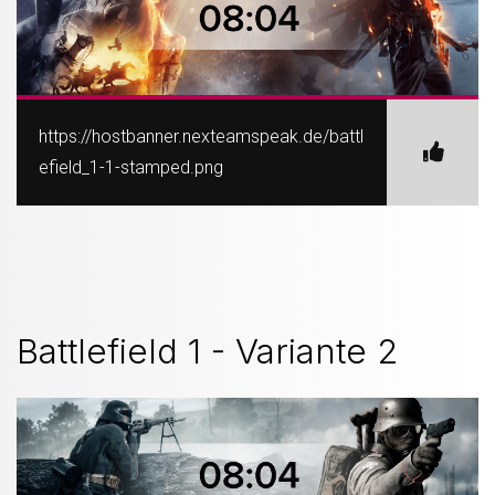
https://hostbanner.nexteamspeak.de/battl
efield_1-1-stamped.png
Battlefield 1 - Variante 2