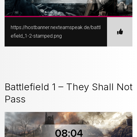
https://hostbanner.nexteamspeak.de/battl
efield_1-2-stamped.png
Battlefield 1 – They Shall Not
Pass