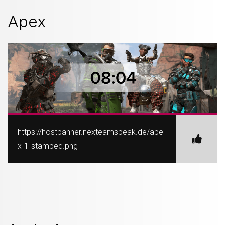
Apex
https://hostbanner.nexteamspeak.de/ape
x-1-stamped.png