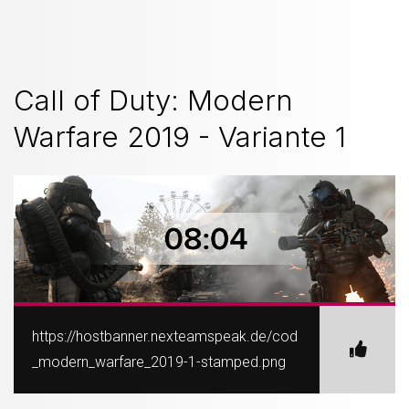
Call of Duty: Modern
Warfare 2019 - Variante 1
https://hostbanner.nexteamspeak.de/cod
_modern_warfare_2019-1-stamped.png