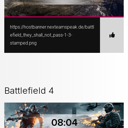
https://hostbanner.nexteamspeak.de/battl
efield_they_shall_not_pass-1-3-
stamped.png
Battlefield 4