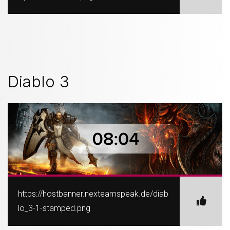
Diablo 3
https://hostbanner.nexteamspeak.de/diab
lo_3-1-stamped.png