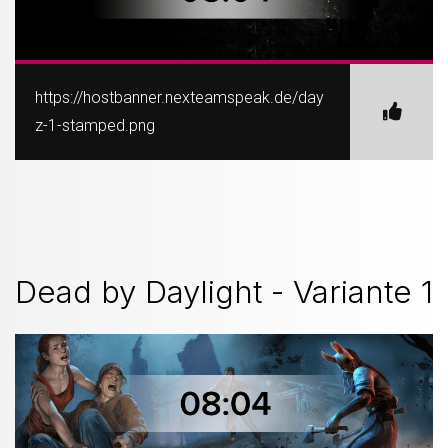
https://hostbanner.nexteamspeak.de/day
z-1-stamped.png
Dead by Daylight - Variante 1