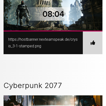
https://hostbanner.nexteamspeak.de/crys
is_3-1-stamped.png
Cyberpunk 2077