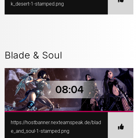
k_desert-1-stamped.png
Blade & Soul
https://hostbanner.nexteamspeak.de/blad
e_and_soul-1-stamped.png