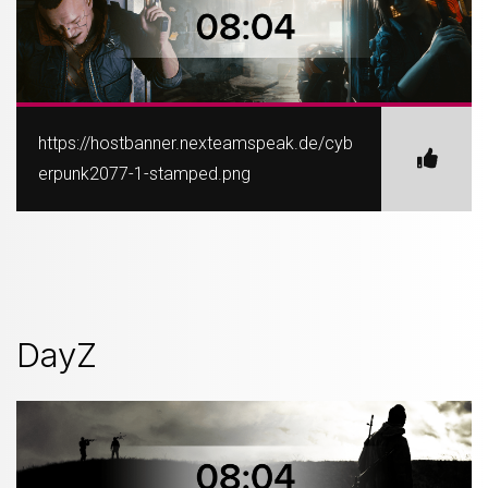
https://hostbanner.nexteamspeak.de/cyb
erpunk2077-1-stamped.png
DayZ