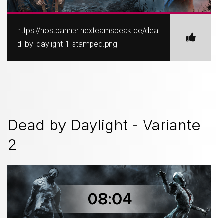
https://hostbanner.nexteamspeak.de/dea
d_by_daylight-1-stamped.png
Dead by Daylight - Variante
2