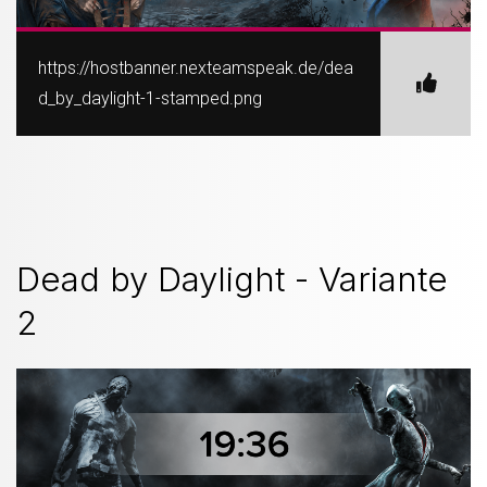
https://hostbanner.nexteamspeak.de/dea
d_by_daylight-1-stamped.png
Dead by Daylight - Variante
2