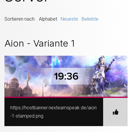
Sortieren nach: Alphabet
Neueste
Beliebte
Aion - Variante 1
https://hostbanner.nexteamspeak.de/aion
-1-stamped.png