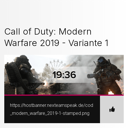
Call of Duty: Modern
Warfare 2019 - Variante 1
https://hostbanner.nexteamspeak.de/cod
_modern_warfare_2019-1-stamped.png