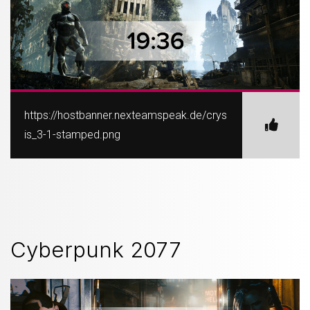
https://hostbanner.nexteamspeak.de/crys
is_3-1-stamped.png
Cyberpunk 2077