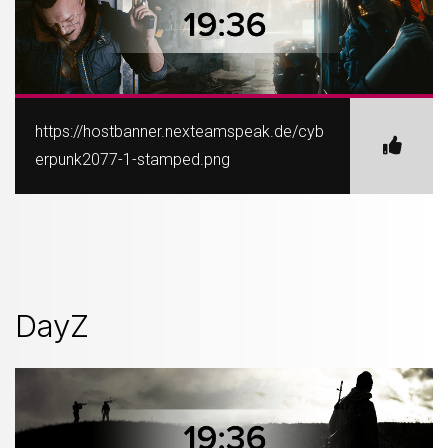
https://hostbanner.nexteamspeak.de/cyb
erpunk2077-1-stamped.png
DayZ