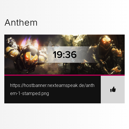
Anthem
https://hostbanner.nexteamspeak.de/anth
em-1-stamped.png