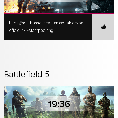
https://hostbanner.nexteamspeak.de/battl
efield_4-1-stamped.png
Battlefield 5