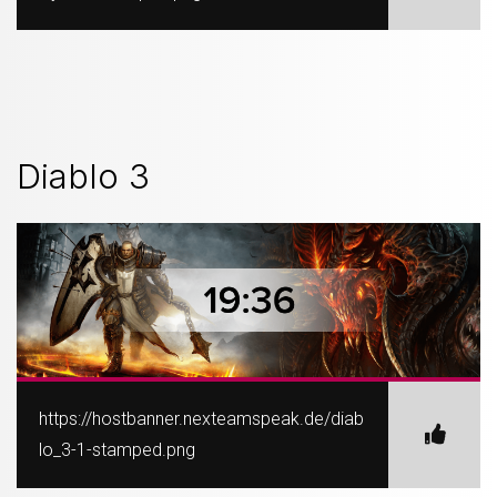
Diablo 3
https://hostbanner.nexteamspeak.de/diab
lo_3-1-stamped.png