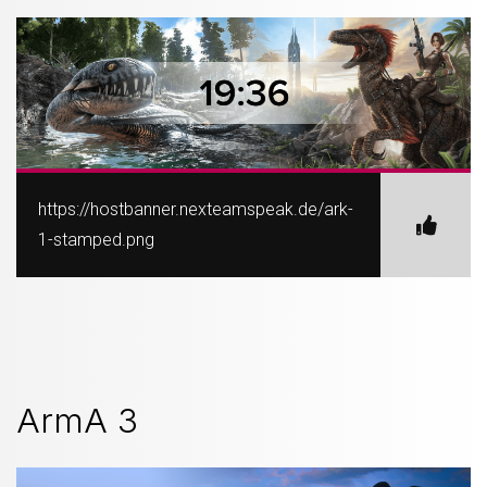
https://hostbanner.nexteamspeak.de/ark-
1-stamped.png
ArmA 3