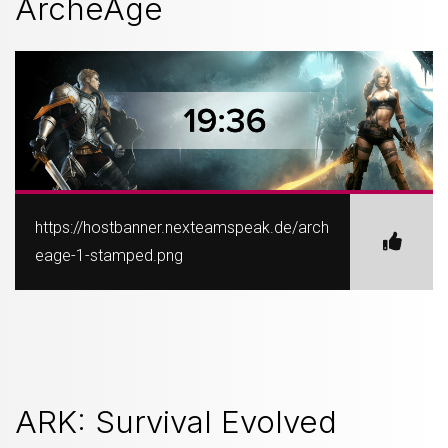
ArcheAge
https://hostbanner.nexteamspeak.de/arch
eage-1-stamped.png
ARK: Survival Evolved