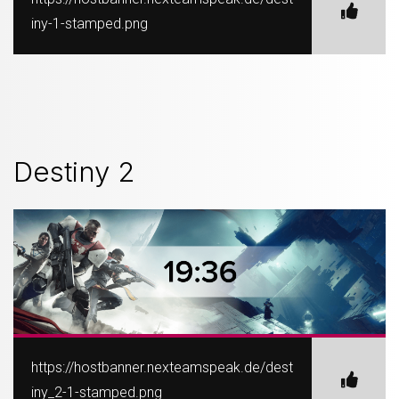
iny-1-stamped.png
Destiny 2
https://hostbanner.nexteamspeak.de/dest
iny_2-1-stamped.png