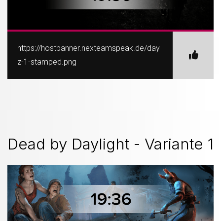
https://hostbanner.nexteamspeak.de/day
z-1-stamped.png
Dead by Daylight - Variante 1