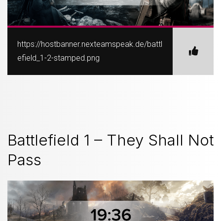
https://hostbanner.nexteamspeak.de/battl
efield_1-2-stamped.png
Battlefield 1 – They Shall Not
Pass