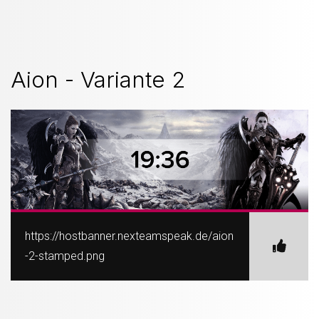
Aion - Variante 2
https://hostbanner.nexteamspeak.de/aion
-2-stamped.png