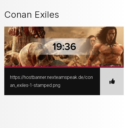
Conan Exiles
https://hostbanner.nexteamspeak.de/con
an_exiles-1-stamped.png