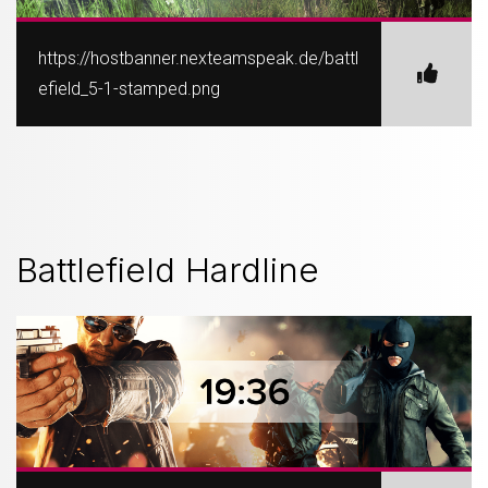
https://hostbanner.nexteamspeak.de/battl
efield_5-1-stamped.png
Battlefield Hardline