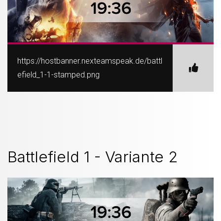
https://hostbanner.nexteamspeak.de/battl
efield_1-1-stamped.png
Battlefield 1 - Variante 2