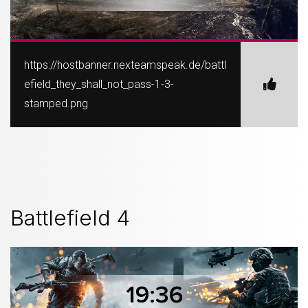
https://hostbanner.nexteamspeak.de/battl
efield_they_shall_not_pass-1-3-
stamped.png
Battlefield 4