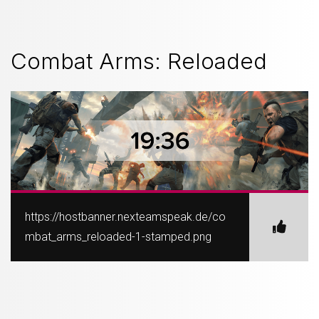
Combat Arms: Reloaded
https://hostbanner.nexteamspeak.de/co
mbat_arms_reloaded-1-stamped.png