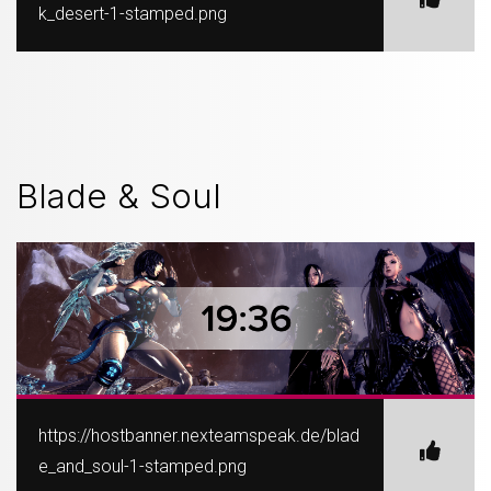
k_desert-1-stamped.png
Blade & Soul
https://hostbanner.nexteamspeak.de/blad
e_and_soul-1-stamped.png