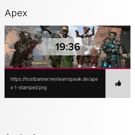
Apex
https://hostbanner.nexteamspeak.de/ape
x-1-stamped.png