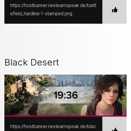
https://hostbanner.nexteamspeak.de/battl
efield_hardline-1-stamped.png
Black Desert
https://hostbanner.nexteamspeak.de/blac