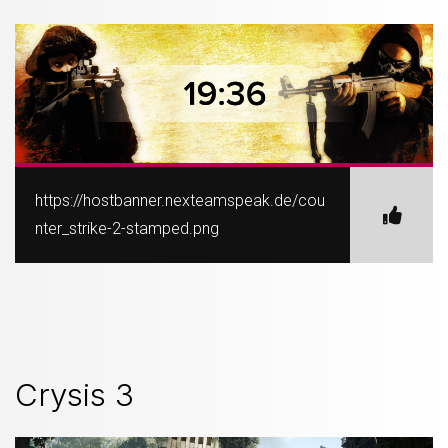
https://hostbanner.nexteamspeak.de/cou
nter_strike-2-stamped.png
Crysis 3