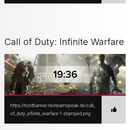
Call of Duty: Infinite Warfare
https://hostbanner.nexteamspeak.de/call_
of_duty_infinite_warfare-1-stamped.png