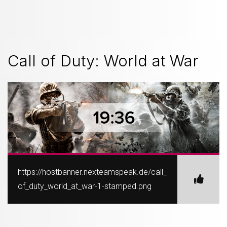
Call of Duty: World at War
https://hostbanner.nexteamspeak.de/call_
of_duty_world_at_war-1-stamped.png