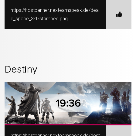
https://hostbanner.nexteamspeak.de/dea
d_space_3-1-stamped.png
Destiny
https://hostbanner.nexteamspeak.de/dest