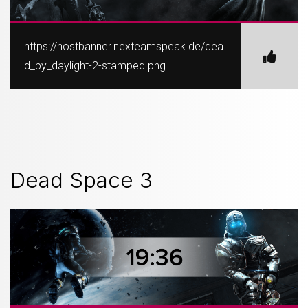
https://hostbanner.nexteamspeak.de/dea
d_by_daylight-2-stamped.png
Dead Space 3