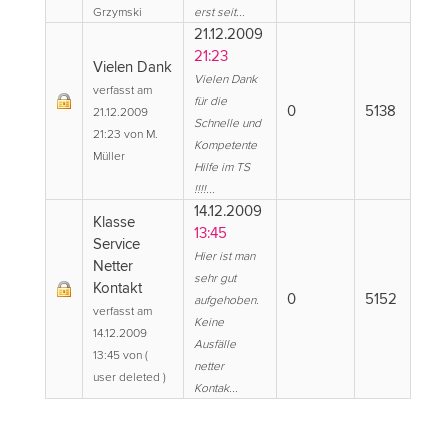
Grzymski
erst seit...
21.12.2009
21:23
Vielen Dank
Vielen Dank
verfasst am
für die
0
5138
21.12.2009
Schnelle und
21:23 von M.
Kompetente
Müller
Hilfe im TS
!!!!...
14.12.2009
Klasse
13:45
Service
Hier ist man
Netter
sehr gut
Kontakt
0
5152
aufgehoben.
verfasst am
Keine
14.12.2009
Ausfälle
13:45 von (
netter
user deleted )
Kontak...