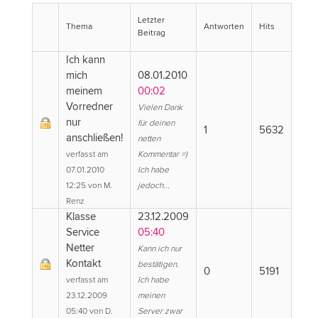
Letzter
Thema
Antworten
Hits
Beitrag
Ich kann
mich
08.01.2010
meinem
00:02
Vorredner
Vielen Dank
nur
für deinen
1
5632
anschließen!
netten
verfasst am
Kommentar =)
07.01.2010
Ich habe
12:25 von M.
jedoch...
Renz
Klasse
23.12.2009
Service
05:40
Netter
Kann ich nur
Kontakt
bestätigen.
0
5191
verfasst am
Ich habe
23.12.2009
meinen
05:40 von D.
Server zwar